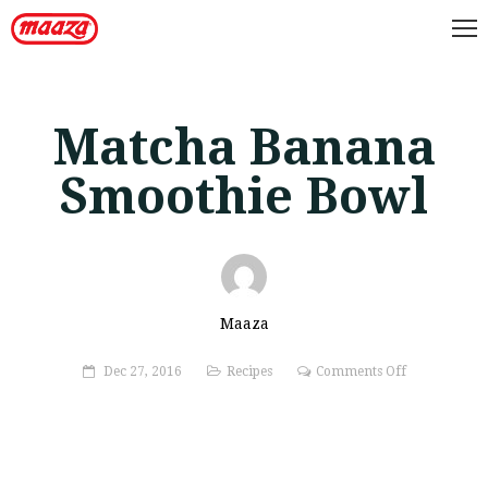
Matcha Banana
Smoothie Bowl
Maaza
on
Dec 27, 2016
Recipes
Comments Off
Matcha
Banana
Smoothie
Bowl