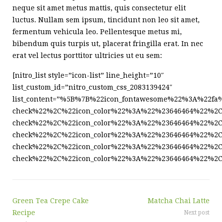
neque sit amet metus mattis, quis consectetur elit
luctus. Nullam sem ipsum, tincidunt non leo sit amet,
fermentum vehicula leo. Pellentesque metus mi,
bibendum quis turpis ut, placerat fringilla erat. In nec
erat vel lectus porttitor ultricies ut eu sem:
[nitro_list style=”icon-list” line_height=”10″
list_custom_id=”nitro_custom_css_2083139424″
list_content=”%5B%7B%22icon_fontawesome%22%3A%22fa%
check%22%2C%22icon_color%22%3A%22%23646464%22%2C%
check%22%2C%22icon_color%22%3A%22%23646464%22%2C%
check%22%2C%22icon_color%22%3A%22%23646464%22%2C
check%22%2C%22icon_color%22%3A%22%23646464%22%2C%
check%22%2C%22icon_color%22%3A%22%23646464%22%2C
Green Tea Crepe Cake
Matcha Chai Latte
Recipe
Next post