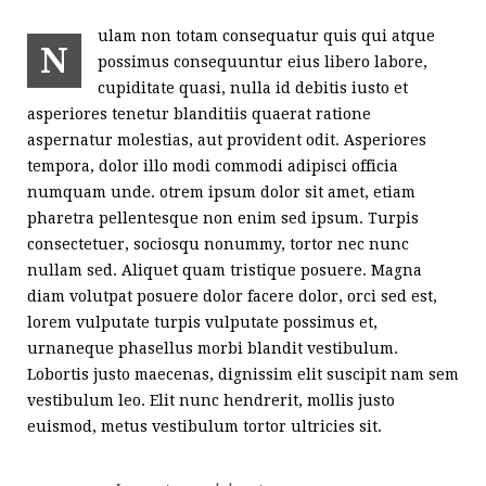
ulam non totam consequatur quis qui atque
N
possimus consequuntur eius libero labore,
cupiditate quasi, nulla id debitis iusto et
asperiores tenetur blanditiis quaerat ratione
aspernatur molestias, aut provident odit. Asperiores
tempora, dolor illo modi commodi adipisci officia
numquam unde. otrem ipsum dolor sit amet, etiam
pharetra pellentesque non enim sed ipsum. Turpis
consectetuer, sociosqu nonummy, tortor nec nunc
nullam sed. Aliquet quam tristique posuere. Magna
diam volutpat posuere dolor facere dolor, orci sed est,
lorem vulputate turpis vulputate possimus et,
urnaneque phasellus morbi blandit vestibulum.
Lobortis justo maecenas, dignissim elit suscipit nam sem
vestibulum leo. Elit nunc hendrerit, mollis justo
euismod, metus vestibulum tortor ultricies sit.